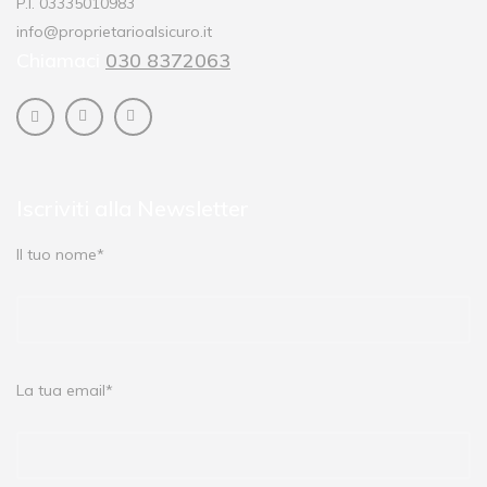
P.I. 03335010983
info@proprietarioalsicuro.it
Chiamaci
030 8372063
Iscriviti alla Newsletter
Il tuo nome*
La tua email*