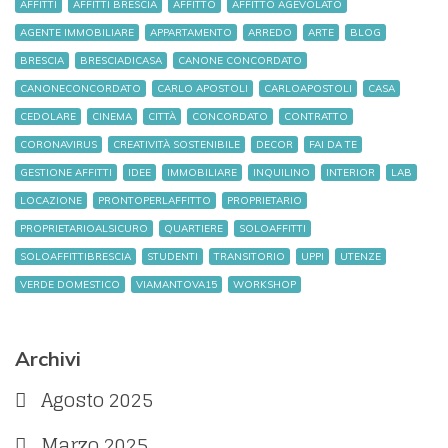
AFFITTI
AFFITTI BRESCIA
AFFITTO
AFFITTO AGEVOLATO
AGENTE IMMOBILIARE
APPARTAMENTO
ARREDO
ARTE
BLOG
BRESCIA
BRESCIADICASA
CANONE CONCORDATO
CANONECONCORDATO
CARLO APOSTOLI
CARLOAPOSTOLI
CASA
CEDOLARE
CINEMA
CITTÀ
CONCORDATO
CONTRATTO
CORONAVIRUS
CREATIVITÀ SOSTENIBILE
DECOR
FAI DA TE
GESTIONE AFFITTI
IDEE
IMMOBILIARE
INQUILINO
INTERIOR
LAB
LOCAZIONE
PRONTOPERLAFFITTO
PROPRIETARIO
PROPRIETARIOALSICURO
QUARTIERE
SOLOAFFITTI
SOLOAFFITTIBRESCIA
STUDENTI
TRANSITORIO
UPPI
UTENZE
VERDE DOMESTICO
VIAMANTOVA15
WORKSHOP
Archivi
Agosto 2025
Marzo 2025