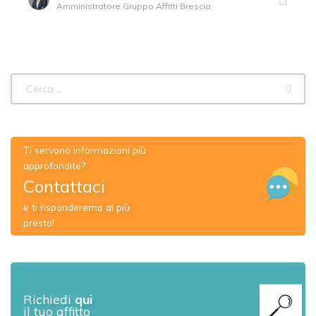
Amministratore Gruppo Affitti Brescia
Ti servono informazioni più
approfondite?
Contattaci
e ti risponderemo al più
presto!
Richiedi
qui
il tuo affitto