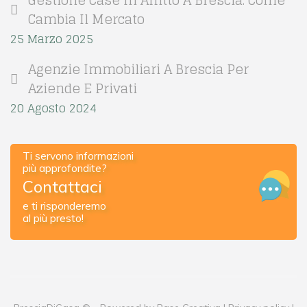
Gestione Case In Affitto A Brescia: Come
Cambia Il Mercato
25 Marzo 2025
Agenzie Immobiliari A Brescia Per
Aziende E Privati
20 Agosto 2024
Ti servono informazioni
più approfondite?
Contattaci
e ti risponderemo
al più presto!