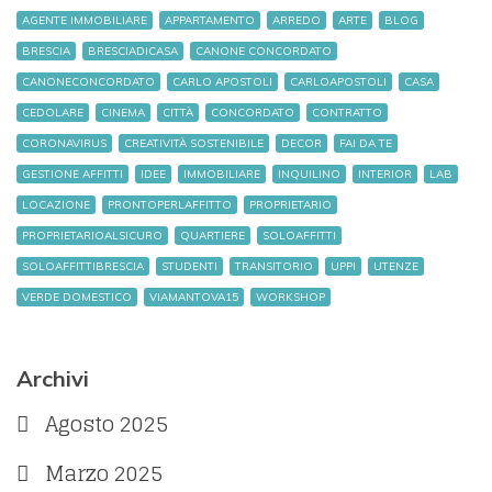
AGENTE IMMOBILIARE
APPARTAMENTO
ARREDO
ARTE
BLOG
BRESCIA
BRESCIADICASA
CANONE CONCORDATO
CANONECONCORDATO
CARLO APOSTOLI
CARLOAPOSTOLI
CASA
CEDOLARE
CINEMA
CITTÀ
CONCORDATO
CONTRATTO
CORONAVIRUS
CREATIVITÀ SOSTENIBILE
DECOR
FAI DA TE
GESTIONE AFFITTI
IDEE
IMMOBILIARE
INQUILINO
INTERIOR
LAB
LOCAZIONE
PRONTOPERLAFFITTO
PROPRIETARIO
PROPRIETARIOALSICURO
QUARTIERE
SOLOAFFITTI
SOLOAFFITTIBRESCIA
STUDENTI
TRANSITORIO
UPPI
UTENZE
VERDE DOMESTICO
VIAMANTOVA15
WORKSHOP
Archivi
Agosto 2025
Marzo 2025