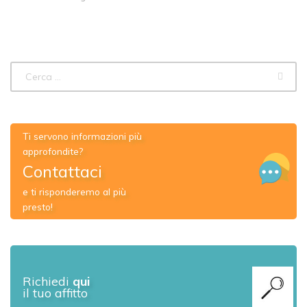
Ti servono informazioni più
approfondite?
Contattaci
e ti risponderemo al più
presto!
Richiedi
qui
il tuo affitto