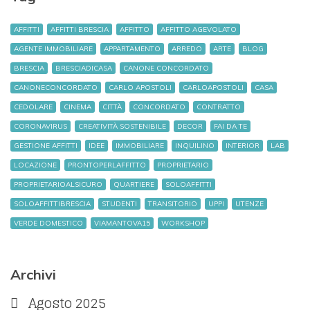
AFFITTI
AFFITTI BRESCIA
AFFITTO
AFFITTO AGEVOLATO
AGENTE IMMOBILIARE
APPARTAMENTO
ARREDO
ARTE
BLOG
BRESCIA
BRESCIADICASA
CANONE CONCORDATO
CANONECONCORDATO
CARLO APOSTOLI
CARLOAPOSTOLI
CASA
CEDOLARE
CINEMA
CITTÀ
CONCORDATO
CONTRATTO
CORONAVIRUS
CREATIVITÀ SOSTENIBILE
DECOR
FAI DA TE
GESTIONE AFFITTI
IDEE
IMMOBILIARE
INQUILINO
INTERIOR
LAB
LOCAZIONE
PRONTOPERLAFFITTO
PROPRIETARIO
PROPRIETARIOALSICURO
QUARTIERE
SOLOAFFITTI
SOLOAFFITTIBRESCIA
STUDENTI
TRANSITORIO
UPPI
UTENZE
VERDE DOMESTICO
VIAMANTOVA15
WORKSHOP
Archivi
Agosto 2025