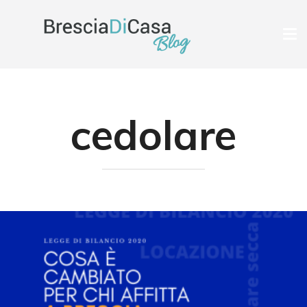
Tog
nav
cedolare