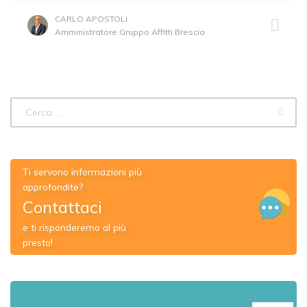
CARLO APOSTOLI
Amministratore Gruppo Affitti Brescia
Ti servono informazioni più
approfondite?
Contattaci
e ti risponderemo al più
presto!