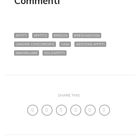
Commenti
AFFITTI
AFFITTO
BRESCIA
BRESCIADICASA
CANONE CONCORDATO
CASA
GESTIONE AFFITTI
IMMOBILIARE
SOLOAFFITTI
SHARE THIS: