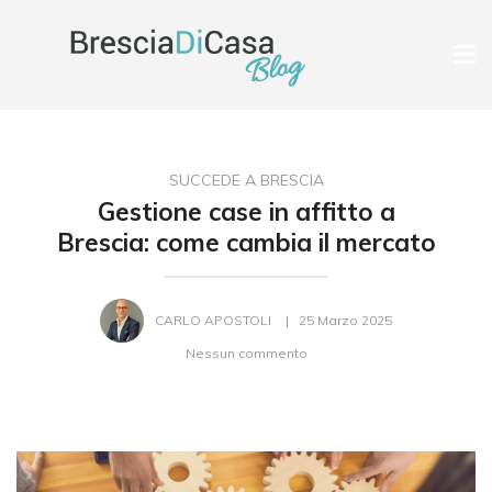
Tog
nav
SUCCEDE A BRESCIA
Gestione case in affitto a
Brescia: come cambia il mercato
CARLO APOSTOLI
25 Marzo 2025
Nessun commento