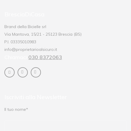
BresciaDiCasa
Brand della Bicielle srl
Via Mantova, 15/21 - 25123 Brescia (BS)
P.I. 03335010983
info@proprietarioalsicuro.it
Chiamaci
030 8372063
Iscriviti alla Newsletter
Il tuo nome*