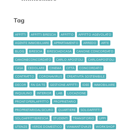
Tag
AFFITTI
AFFITTI BRESCIA
AFFITTO
AFFITTO AGEVOLATO
AGENTE IMMOBILIARE
APPARTAMENTO
ARREDO
ARTE
BLOG
BRESCIA
BRESCIADICASA
CANONE CONCORDATO
CANONECONCORDATO
CARLO APOSTOLI
CARLOAPOSTOLI
CASA
CEDOLARE
CINEMA
CITTÀ
CONCORDATO
CONTRATTO
CORONAVIRUS
CREATIVITÀ SOSTENIBILE
DECOR
FAI DA TE
GESTIONE AFFITTI
IDEE
IMMOBILIARE
INQUILINO
INTERIOR
LAB
LOCAZIONE
PRONTOPERLAFFITTO
PROPRIETARIO
PROPRIETARIOALSICURO
QUARTIERE
SOLOAFFITTI
SOLOAFFITTIBRESCIA
STUDENTI
TRANSITORIO
UPPI
UTENZE
VERDE DOMESTICO
VIAMANTOVA15
WORKSHOP