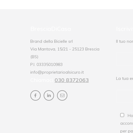
BresciaDiCasa
Iscriv
Brand della Bicielle srl
Il tuo n
Via Mantova, 15/21 - 25123 Brescia
(BS)
P.I. 03335010983
info@proprietarioalsicuro.it
La tua e
Chiamaci
030 8372063
Ho 
accons
per po