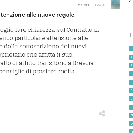
5 Gennaio 2019
attenzione alle nuove regole
oglio fare chiarezza sul Contratto di
T
nendo particolare attenzione alle
o della sottoscrizione dei nuovi
A
oprietario che affitta il suo
A
tto di affitto transitorio a Brescia
B
consiglio di prestare molta
C
C
C
D
I
P
Q
T