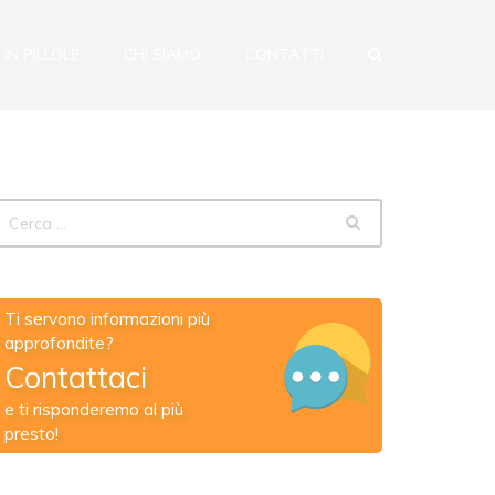
 IN PILLOLE
CHI SIAMO
CONTATTI
Ti servono informazioni più
approfondite?
Contattaci
e ti risponderemo al più
presto!