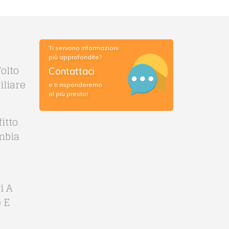
Ti servono informazioni
più approfondite?
olto
Contattaci
liare
e ti risponderemo
al più presto!
itto
mbia
i A
 E