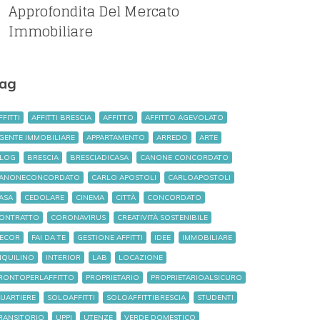
Approfondita Del Mercato
Immobiliare
ag
FFITTI
AFFITTI BRESCIA
AFFITTO
AFFITTO AGEVOLATO
GENTE IMMOBILIARE
APPARTAMENTO
ARREDO
ARTE
LOG
BRESCIA
BRESCIADICASA
CANONE CONCORDATO
ANONECONCORDATO
CARLO APOSTOLI
CARLOAPOSTOLI
ASA
CEDOLARE
CINEMA
CITTÀ
CONCORDATO
ONTRATTO
CORONAVIRUS
CREATIVITÀ SOSTENIBILE
ECOR
FAI DA TE
GESTIONE AFFITTI
IDEE
IMMOBILIARE
NQUILINO
INTERIOR
LAB
LOCAZIONE
RONTOPERLAFFITTO
PROPRIETARIO
PROPRIETARIOALSICURO
UARTIERE
SOLOAFFITTI
SOLOAFFITTIBRESCIA
STUDENTI
RANSITORIO
UPPI
UTENZE
VERDE DOMESTICO