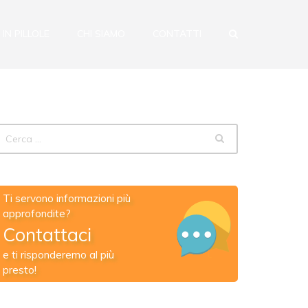
 IN PILLOLE
CHI SIAMO
CONTATTI
Ti servono informazioni più
approfondite?
Contattaci
e ti risponderemo al più
presto!