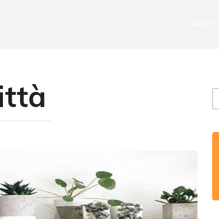
AFFITTO
ittà