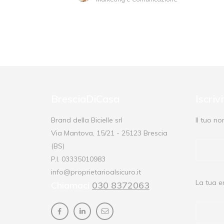
BresciaDiCasa
Iscriv
Brand della Bicielle srl
Il tuo n
Via Mantova, 15/21 - 25123 Brescia
(BS)
P.I. 03335010983
info@proprietarioalsicuro.it
La tua e
Chiamaci
030 8372063