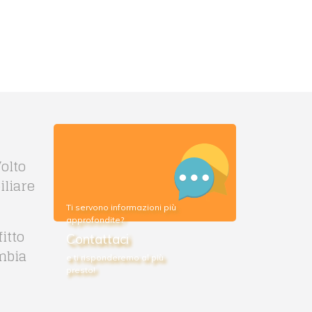
olto
liare
Ti servono informazioni più
approfondite?
itto
Contattaci
mbia
e ti risponderemo al più
presto!