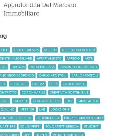
Approfondita Del Mercato
Immobiliare
ag
FFITTI
AFFITTI BRESCIA
AFFITTO
AFFITTO AGEVOLATO
GENTE IMMOBILIARE
APPARTAMENTO
ARREDO
ARTE
LOG
BRESCIA
BRESCIADICASA
CANONE CONCORDATO
ANONECONCORDATO
CARLO APOSTOLI
CARLOAPOSTOLI
ASA
CEDOLARE
CINEMA
CITTÀ
CONCORDATO
ONTRATTO
CORONAVIRUS
CREATIVITÀ SOSTENIBILE
ECOR
FAI DA TE
GESTIONE AFFITTI
IDEE
IMMOBILIARE
NQUILINO
INTERIOR
LAB
LOCAZIONE
RONTOPERLAFFITTO
PROPRIETARIO
PROPRIETARIOALSICURO
UARTIERE
SOLOAFFITTI
SOLOAFFITTIBRESCIA
STUDENTI
RANSITORIO
UPPI
UTENZE
VERDE DOMESTICO