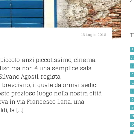
T
13 Luglio 2016
A
piccolo, anzi piccolissimo, cinema.
A
diso ma non è una semplice sala
B
ilvano Agosti, regista,
C
 bresciano, il quale da ormai sedici
C
sto prezioso luogo nella nostra città.
C
rova in via Francesco Lana, una
D
i, la […]
I
P
Q
T