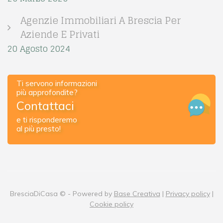
Agenzie Immobiliari A Brescia Per
Aziende E Privati
20 Agosto 2024
Ti servono informazioni
più approfondite?
Contattaci
e ti risponderemo
al più presto!
BresciaDiCasa © - Powered by
Base Creativa
|
Privacy policy
|
Cookie policy