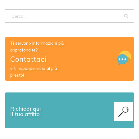
Ti servono informazioni più
approfondite?
Contattaci
e ti risponderemo al più
presto!
Richiedi
qui
il tuo affitto