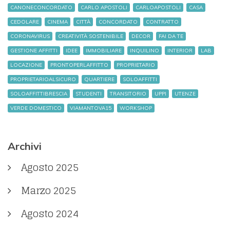
CANONECONCORDATO
CARLO APOSTOLI
CARLOAPOSTOLI
CASA
CEDOLARE
CINEMA
CITTÀ
CONCORDATO
CONTRATTO
CORONAVIRUS
CREATIVITÀ SOSTENIBILE
DECOR
FAI DA TE
GESTIONE AFFITTI
IDEE
IMMOBILIARE
INQUILINO
INTERIOR
LAB
LOCAZIONE
PRONTOPERLAFFITTO
PROPRIETARIO
PROPRIETARIOALSICURO
QUARTIERE
SOLOAFFITTI
SOLOAFFITTIBRESCIA
STUDENTI
TRANSITORIO
UPPI
UTENZE
VERDE DOMESTICO
VIAMANTOVA15
WORKSHOP
Archivi
Agosto 2025
Marzo 2025
Agosto 2024