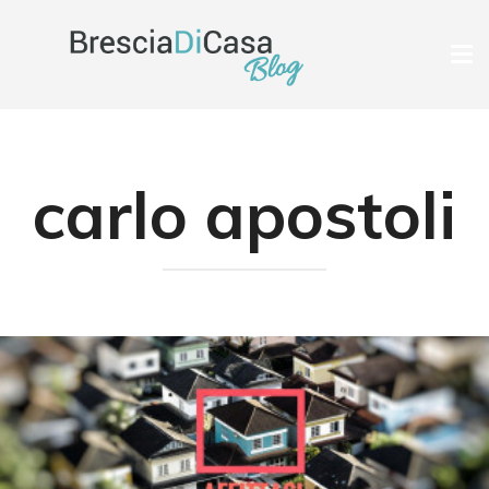
Tog
nav
carlo apostoli