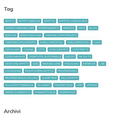
Tag
AFFITTI
AFFITTI BRESCIA
AFFITTO
AFFITTO AGEVOLATO
AGENTE IMMOBILIARE
APPARTAMENTO
ARREDO
ARTE
BLOG
BRESCIA
BRESCIADICASA
CANONE CONCORDATO
CANONECONCORDATO
CARLO APOSTOLI
CARLOAPOSTOLI
CASA
CEDOLARE
CINEMA
CITTÀ
CONCORDATO
CONTRATTO
CORONAVIRUS
CREATIVITÀ SOSTENIBILE
DECOR
FAI DA TE
GESTIONE AFFITTI
IDEE
IMMOBILIARE
INQUILINO
INTERIOR
LAB
LOCAZIONE
PRONTOPERLAFFITTO
PROPRIETARIO
PROPRIETARIOALSICURO
QUARTIERE
SOLOAFFITTI
SOLOAFFITTIBRESCIA
STUDENTI
TRANSITORIO
UPPI
UTENZE
VERDE DOMESTICO
VIAMANTOVA15
WORKSHOP
Archivi