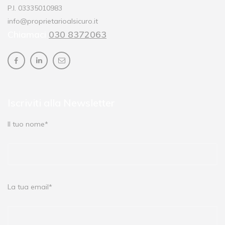
P.I. 03335010983
info@proprietarioalsicuro.it
Chiamaci
030 8372063
Iscriviti alla Newsletter
Il tuo nome*
La tua email*