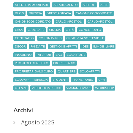
AGENTE IMMOBILIARE
APPARTAMENTO
ARREDO
ARTE
BLOG
BRESCIA
BRESCIADICASA
CANONE CONCORDATO
CANONECONCORDATO
CARLO APOSTOLI
CARLOAPOSTOLI
CASA
CEDOLARE
CINEMA
CITTÀ
CONCORDATO
CONTRATTO
CORONAVIRUS
CREATIVITÀ SOSTENIBILE
DECOR
FAI DA TE
GESTIONE AFFITTI
IDEE
IMMOBILIARE
INQUILINO
INTERIOR
LAB
LOCAZIONE
PRONTOPERLAFFITTO
PROPRIETARIO
PROPRIETARIOALSICURO
QUARTIERE
SOLOAFFITTI
SOLOAFFITTIBRESCIA
STUDENTI
TRANSITORIO
UPPI
UTENZE
VERDE DOMESTICO
VIAMANTOVA15
WORKSHOP
Archivi
Agosto 2025