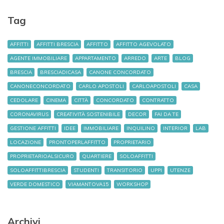
Tag
AFFITTI
AFFITTI BRESCIA
AFFITTO
AFFITTO AGEVOLATO
AGENTE IMMOBILIARE
APPARTAMENTO
ARREDO
ARTE
BLOG
BRESCIA
BRESCIADICASA
CANONE CONCORDATO
CANONECONCORDATO
CARLO APOSTOLI
CARLOAPOSTOLI
CASA
CEDOLARE
CINEMA
CITTÀ
CONCORDATO
CONTRATTO
CORONAVIRUS
CREATIVITÀ SOSTENIBILE
DECOR
FAI DA TE
GESTIONE AFFITTI
IDEE
IMMOBILIARE
INQUILINO
INTERIOR
LAB
LOCAZIONE
PRONTOPERLAFFITTO
PROPRIETARIO
PROPRIETARIOALSICURO
QUARTIERE
SOLOAFFITTI
SOLOAFFITTIBRESCIA
STUDENTI
TRANSITORIO
UPPI
UTENZE
VERDE DOMESTICO
VIAMANTOVA15
WORKSHOP
Archivi