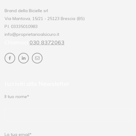
Brand della Bicielle srl
Via Mantova, 15/21 - 25123 Brescia (BS)
P.I. 03335010983
info@proprietarioalsicuro.it
Chiamaci
030 8372063
Iscriviti alla Newsletter
Il tuo nome*
La tua email*